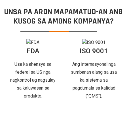
UNSA PA ARON MAPAMATUD-AN ANG
KUSOG SA AMONG KOMPANYA?
FDA
ISO 9001
sa ka ahensya sa
Ang internasyonal nga
Nakab
ederal sa US nga
sumbanan alang sa usa
ang m
kontrol ug nagsulay
ka sistema sa
EU al
sa kaluwasan sa
pagdumala sa kalidad
k
produkto.
("QMS").
pa