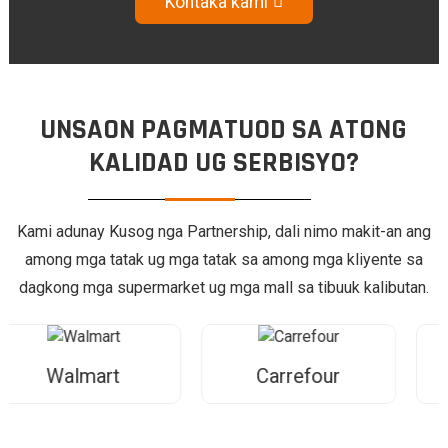
Kontaka kami
UNSAON PAGMATUOD SA ATONG
KALIDAD UG SERBISYO?
Kami adunay Kusog nga Partnership, dali nimo makit-an ang
among mga tatak ug mga tatak sa among mga kliyente sa
dagkong mga supermarket ug mga mall sa tibuuk kalibutan.
t
Carrefour
Metro