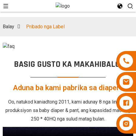
Balay
Pribado nga Label
BASIG GUSTO KA MAKAHIBALO:
Aduna ba kami pabrika sa diaper?
Diapers Besuper
Oo, natukod kaniadtong 2011, kami adunay 8 nga linya sa
produksiyon sa baby diaper & pant, ang kapasidad mao ang
250 * 40HQ nga sulud matag bulan.
Diapers Besuper